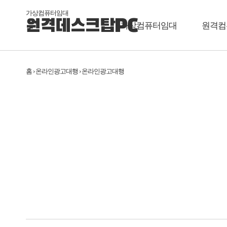
가상컴퓨터임대
원격데스크탑PC
가상컴퓨터임대
원격컴
홈 › 온라인광고대행 › 온라인광고대행